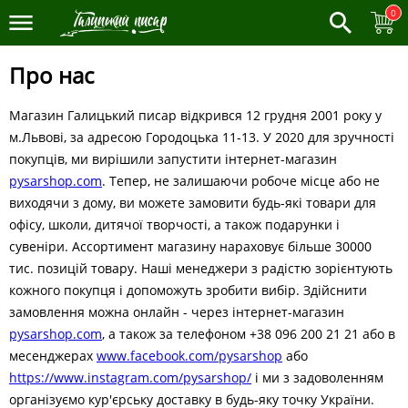
0
Про нас
Магазин Галицький писар відкрився 12 грудня 2001 року у
м.Львові, за адресою Городоцька 11-13. У 2020 для зручності
покупців, ми вирішили запустити інтернет-магазин
pysarshop.com
. Тепер, не залишаючи робоче місце або не
виходячи з дому, ви можете замовити будь-які товари для
офісу, школи, дитячої творчості, а також подарунки і
сувеніри. Ассортимент магазину нараховує більше 30000
тис. позицій товару. Наші менеджери з радістю зорієнтують
кожного покупця і допоможуть зробити вибір. Здійснити
замовлення можна онлайн - через інтернет-магазин
pysarshop.com
, а також за телефоном +38 096 200 21 21 або в
месенджерах
www.facebook.com/pysarshop
або
https://www.instagram.com/pysarshop/
і ми з задоволенням
організуємо кур'єрську доставку в будь-яку точку України.