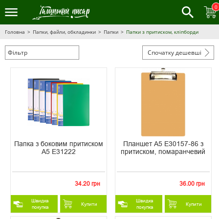
0
Головна
Папки, файли, обкладинки
Папки
Папки з притиском, кліпборди
Фільтр
Спочатку дешевші
Папка з боковим притиском
Планшет А5 E30157-86 з
А5 Е31222
притиском, помаранчевий
34.20 грн
36.00 грн
Швидка
Швидка
Купити
Купити
покупка
покупка