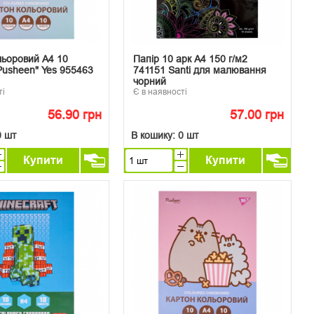
льоровий А4 10
Папір 10 арк А4 150 г/м2
Pusheen" Yes 955463
741151 Santi для малювання
чорний
ті
Є в наявності
56.90 грн
57.00 грн
0 шт
В кошику:
0 шт
Купити
Купити