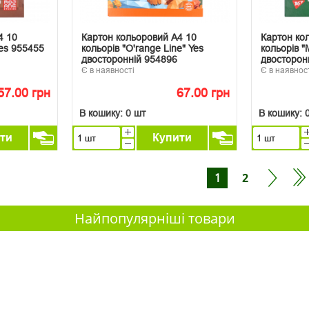
4 10
Картон кольоровий А4 10
Картон ко
Yes 955455
кольорів "O'range Line" Yes
кольорів "
двосторонній 954896
двосторон
Є в наявності
Є в наявнос
57.00 грн
67.00 грн
В кошику:
0 шт
В кошику:
ти
Купити
1
2
Найпопулярніші товари