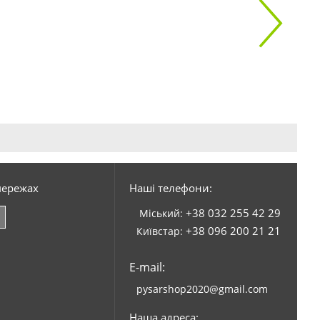
мережах
Наші телефони:
+38 032 255 42 29
Міський:
+38 096 200 21 21
Київстар:
E-mail:
pysarshop2020@gmail.com
Наша адреса: