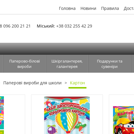
Головна
Новини
Правила
Дост
8 096 200 21 21
Міський:
+38 032 255 42 29
Паперово-білові
Шкіргалантерея,
Подарунки та
вироби
галантерея
сувеніри
Паперові вироби для школи
Картон