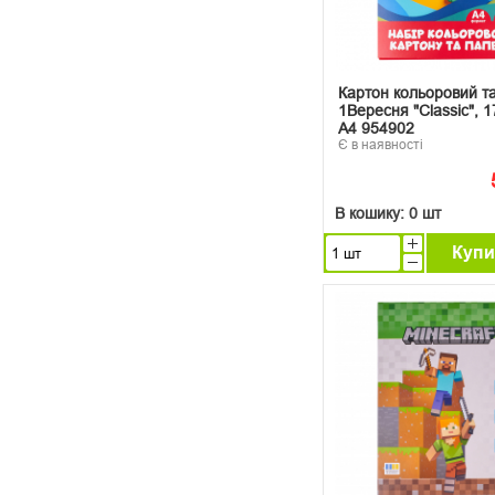
Картон кольоровий т
1Вересня "Classic", 1
А4 954902
Є в наявності
В кошику:
0 шт
Купи