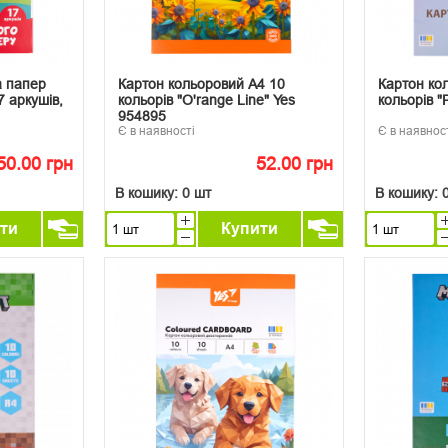
а папер
Картон кольоровий А4 10
Картон ко
7 аркушів,
кольорів "O'range Line" Yes
кольорів "
954895
Є в наявності
Є в наявнос
50.00 грн
52.00 грн
В кошику:
0 шт
В кошику:
ти
Купити