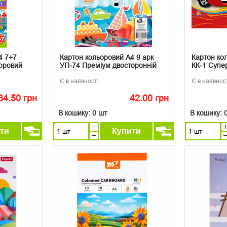
4 7+7
Картон кольоровий А4 9 арк
Картон ко
ьоровий
УП-74 Преміум двосторонній
КК-1 Супе
Є в наявності
Є в наявнос
34.50 грн
42.00 грн
В кошику:
0 шт
В кошику:
ти
Купити