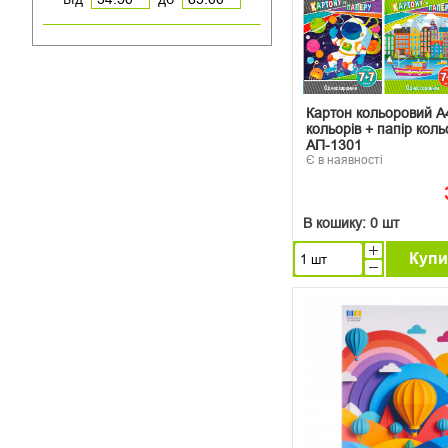
Картон кольоровий А
кольорів + папір кол
АП-1301
Є в наявності
В кошику:
0 шт
Купи