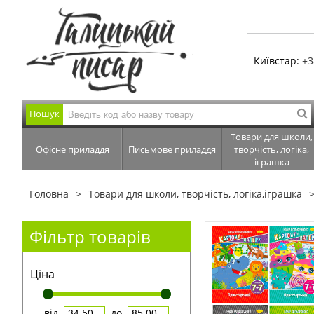
Київстар:
+3
Пошук
Товари для школи,
Офісне приладдя
Письмове приладдя
творчість, логіка,
іграшка
Головна
Товари для школи, творчість, логіка,іграшка
Фільтр товарів
Ціна
від
до