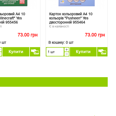
льоровий А4 10
Картон кольоровий А4 10
Minecraft" Yes
кольорів "Pusheen" Yes
ній 955456
двосторонній 955464
ті
Є в наявності
73.00 грн
73.00 грн
0 шт
В кошику:
0 шт
Купити
Купити