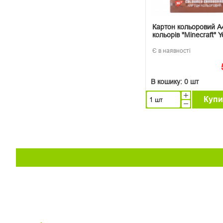
Картон кольоровий А
кольорів "Minecraft" 
Є в наявності
В кошику:
0 шт
Купи