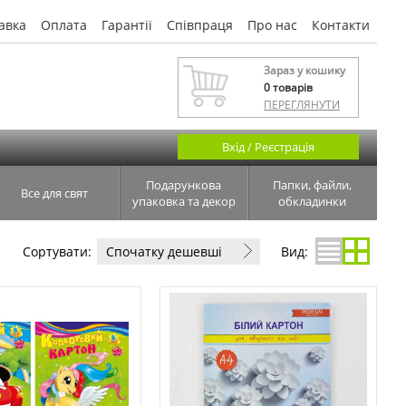
авка
Оплата
Гарантії
Співпраця
Про нас
Контакти
Зараз у кошику
0
товарів
ПЕРЕГЛЯНУТИ
Вхід / Реєстрація
Подарункова
Папки, файли,
Все для свят
упаковка та декор
обкладинки
Сортувати:
Спочатку дешевші
Вид: