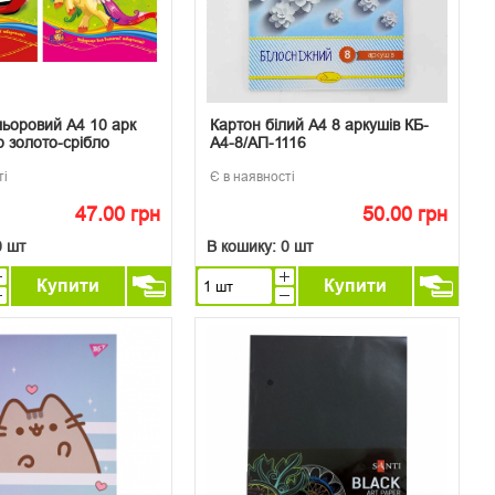
льоровий А4 10 арк
Картон білий А4 8 аркушів КБ-
р золото-срібло
А4-8/АП-1116
ті
Є в наявності
47.00 грн
50.00 грн
0 шт
В кошику:
0 шт
Купити
Купити