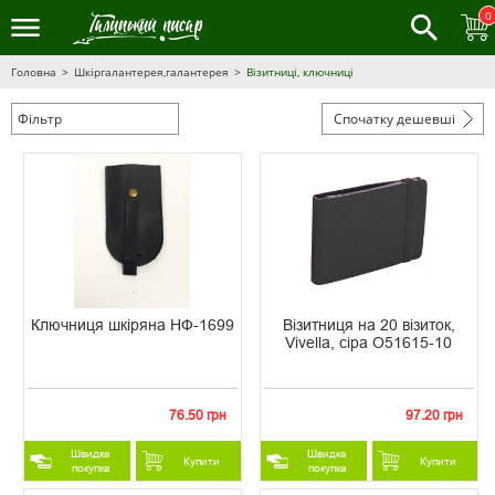
0
Головна
Шкіргалантерея,галантерея
Візитниці, ключниці
Фільтр
Спочатку дешевші
Ключниця шкіряна НФ-1699
Візитниця на 20 візиток,
Vivella, сіра O51615-10
76.50 грн
97.20 грн
Швидка
Швидка
Купити
Купити
покупка
покупка