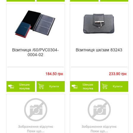
Візитниця /60/PVC0304-
Візитниця шк/зам 83243
0004-02
184.50 грн
233.90 грн
Швидка
Швидка
Купити
Купити
покупка
покупка