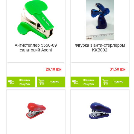
Антистеплер 5550-09
Фігурка з анти-стерлером
салатовий Axent
KKB602
26.10 грн
31.50 грн
Швидка
Швидка
Купити
Купити
покупка
покупка