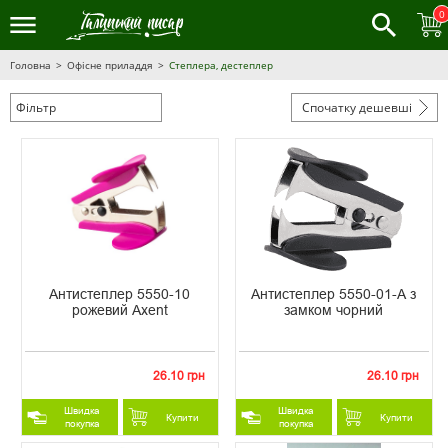
0
Головна
Офісне приладдя
Степлера, дестеплер
Фільтр
Спочатку дешевші
Антистеплер 5550-10
Антистеплер 5550-01-A з
рожевий Axent
замком чорний
26.10 грн
26.10 грн
Швидка
Швидка
Купити
Купити
покупка
покупка