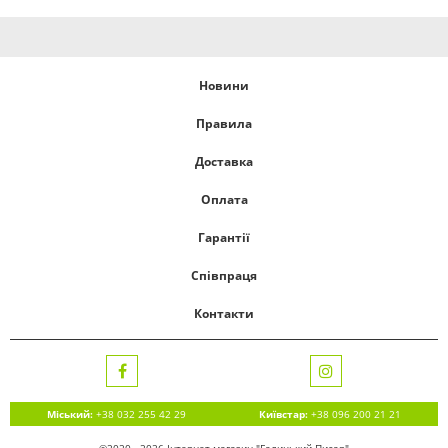
Новини
Правила
Доставка
Оплата
Гарантії
Співпраця
Контакти
Міський:
+38 032 255 42 29
Київстар:
+38 096 200 21 21
©2020 - 2026 Інтернет магазин "Галицький Писар"