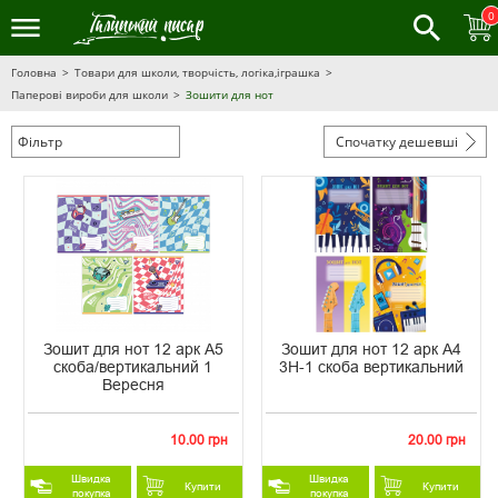
0
Головна
Товари для школи, творчість, логіка,іграшка
Паперові вироби для школи
Зошити для нот
Фільтр
Спочатку дешевші
Зошит для нот 12 арк А5
Зошит для нот 12 арк А4
скоба/вертикальний 1
3Н-1 скоба вертикальний
Вересня
10.00 грн
20.00 грн
Швидка
Швидка
Купити
Купити
покупка
покупка