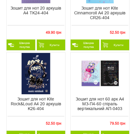
Зошит для нот 20 аркушів
Зошит для нот Kite
А4 TK24-404
Cinnamoroll A4 20 аркушів
CR26-404
49.90 грн
52.50 грн
Швидка
Швидка
Купити
Купити
покупка
покупка
Зошит для нот Kite
Зошит для нот 60 арк А4
Rock&Loud А4 20 аркушів
МЗ-П4-60 спіраль
K26-404
вертикальний АП-0403
52.50 грн
79.50 грн