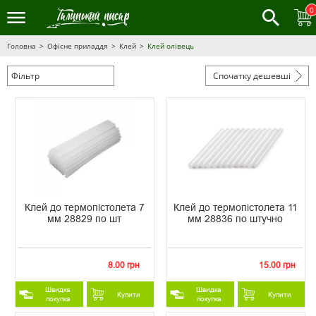
0
Головна
Офісне приладдя
Клей
Клей олівець
Фільтр
Спочатку дешевші
Клей до термопістолета 7
Клей до термопістолета 11
мм 28829 по шт
мм 28836 по штучно
8.00 грн
15.00 грн
Швидка
Швидка
Купити
Купити
покупка
покупка