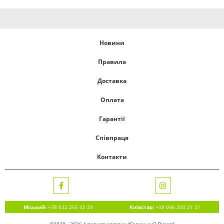
Новини
Правила
Доставка
Оплата
Гарантії
Співпраця
Контакти
Міський:
+38 032 255 42 29
Київстар:
+38 096 200 21 21
©2020 - 2026 Інтернет магазин "Галицький Писар"