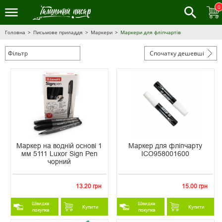
0
Головна
Письмове приладдя
Маркери
Маркери для фліпчартів
Фільтр
Спочатку дешевші
Маркер на водній основі 1
Маркер для фліпчарту
мм 5111 Luxor Sign Pen
ICO958001600
чорний
13.20 грн
15.00 грн
Швидка
Швидка
Купити
Купити
покупка
покупка