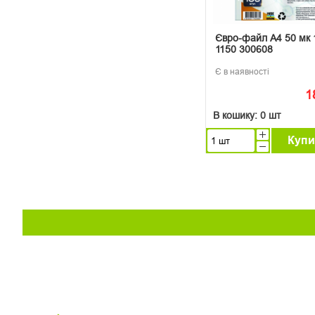
Євро-файл А4 50 мк 
1150 300608
Є в наявності
1
В кошику:
0 шт
Купи