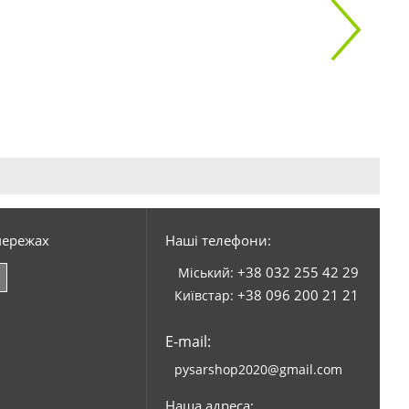
мережах
Наші телефони:
+38 032 255 42 29
Міський:
+38 096 200 21 21
Київстар:
E-mail:
pysarshop2020@gmail.com
Наша адреса: