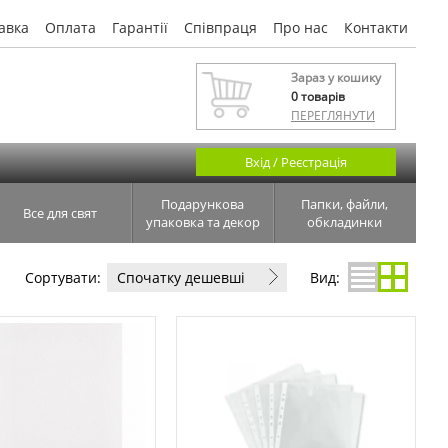
авка
Оплата
Гарантії
Співпраця
Про нас
Контакти
Зараз у кошику
0
товарів
ПЕРЕГЛЯНУТИ
Вхід / Реєстрація
Подарункова
Папки, файли,
Все для свят
упаковка та декор
обкладинки
Сортувати:
Спочатку дешевші
Вид: