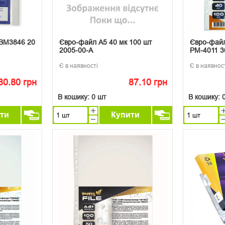
 ВМ3846 20
Євро-файл А5 40 мк 100 шт
Євро-файл
2005-00-A
PM-4011 3
Є в наявності
Є в наявнос
30.80 грн
87.10 грн
В кошику:
0 шт
В кошику:
ти
Купити