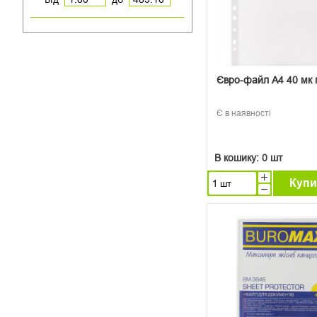
Євро-файл А4 40 мк 
Є в наявності
В кошику:
0 шт
Купи