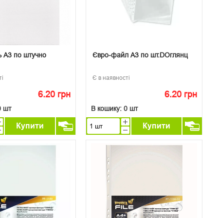
 А3 по штучно
Євро-файл А3 по шт.DOглянц
ті
Є в наявності
6.20 грн
6.20 грн
0 шт
В кошику:
0 шт
Купити
Купити