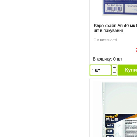
Євро-файл А5 40 мк
шт в пакуванні
Є в наявності
В кошику:
0 шт
Купи