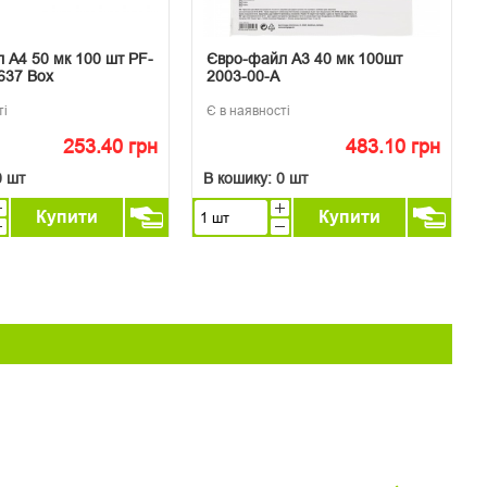
 А4 50 мк 100 шт PF-
Євро-файл А3 40 мк 100шт
637 Box
2003-00-А
ті
Є в наявності
253.40 грн
483.10 грн
0 шт
В кошику:
0 шт
Купити
Купити