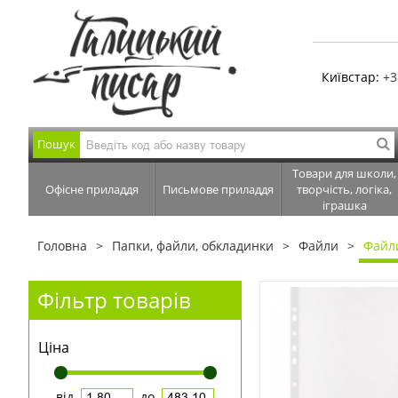
Київстар:
+3
Пошук
Товари для школи,
Офісне приладдя
Письмове приладдя
творчість, логіка,
іграшка
Головна
Папки, файли, обкладинки
Файли
Файли
Фільтр товарів
Ціна
від
до