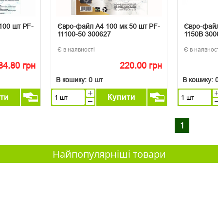
100 шт PF-
Євро-файл А4 100 мк 50 шт PF-
Євро-файл
11100-50 300627
1150B 300
Є в наявності
Є в наявнос
84.80 грн
220.00 грн
В кошику:
0 шт
В кошику:
ти
Купити
1
Найпопулярніші товари