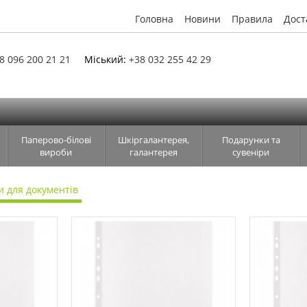
Головна
Новини
Правила
Дост
8 096 200 21 21
Міський:
+38 032 255 42 29
Паперово-білові
Шкіргалантерея,
Подарунки та
вироби
галантерея
сувеніри
 для документів