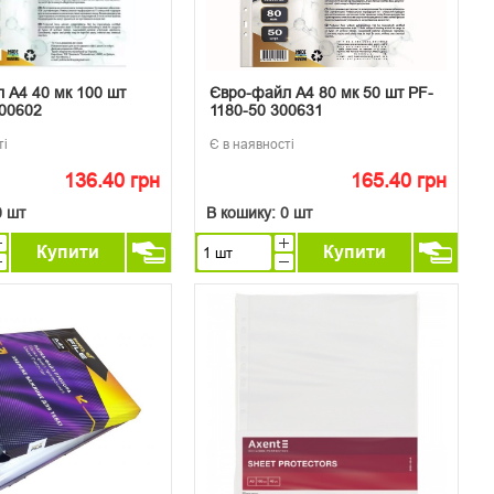
 А4 40 мк 100 шт
Євро-файл А4 80 мк 50 шт PF-
00602
1180-50 300631
ті
Є в наявності
136.40 грн
165.40 грн
0 шт
В кошику:
0 шт
Купити
Купити