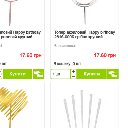
иловий Happy birthday
Топер акриловий Happy birthday
 рожевий круглий
2816-0006 срібло круглий
ті
Є в наявності
17.60 грн
17.60 грн
0 шт
В кошику:
0 шт
Купити
Купити