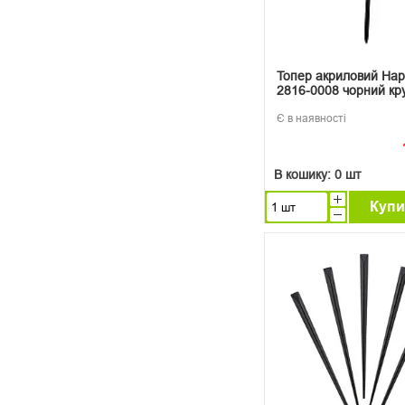
Топер акриловий Happ
2816-0008 чорний кр
Є в наявності
В кошику:
0 шт
Купи