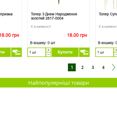
 призма
Топер З Днем Народження
Топер Суп
золотий 2817-0004
Є в наявності
Є в наявнос
18.00 грн
18.00 грн
В кошику:
0 шт
В кошику:
ти
Купити
1
2
3
4
Найпопулярніші товари