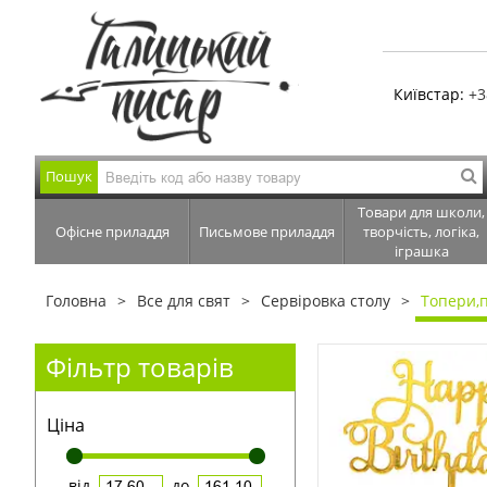
Київстар:
+3
Пошук
Товари для школи,
Офісне приладдя
Письмове приладдя
творчість, логіка,
іграшка
Головна
Все для свят
Сервіровка столу
Топери,
Фільтр товарів
Ціна
від
до