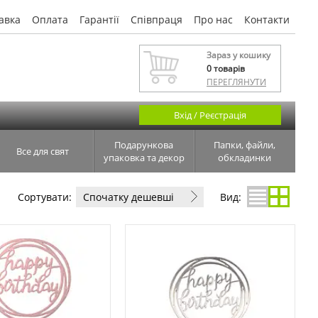
авка
Оплата
Гарантії
Співпраця
Про нас
Контакти
Зараз у кошику
0
товарів
ПЕРЕГЛЯНУТИ
Вхід / Реєстрація
Подарункова
Папки, файли,
Все для свят
упаковка та декор
обкладинки
Сортувати:
Спочатку дешевші
Вид: