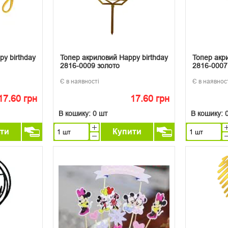
y birthday
Топер акриловий Happy birthday
Топер акр
2816-0009 золото
2816-0007
Є в наявності
Є в наявнос
17.60 грн
17.60 грн
В кошику:
0 шт
В кошику:
ти
Купити