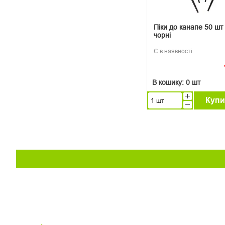
Піки до канапе 50 шт
чорні
Є в наявності
В кошику:
0 шт
Купи