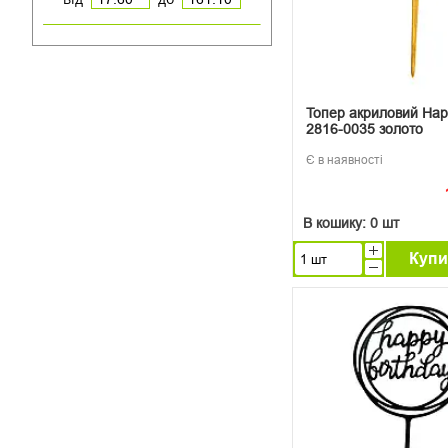
Топер акриловий Happ
2816-0035 золото
Є в наявності
В кошику:
0 шт
Купи