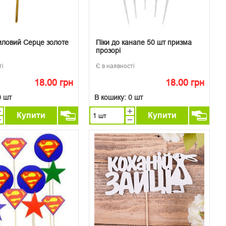
иловий Серце золоте
Піки до канапе 50 шт призма
прозорі
ті
Є в наявності
18.00 грн
18.00 грн
0 шт
В кошику:
0 шт
Купити
Купити