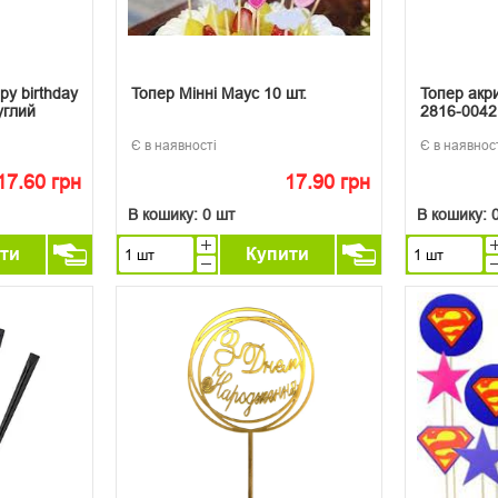
y birthday
Топер Мінні Маус 10 шт.
Топер акр
углий
2816-0042
Є в наявності
Є в наявнос
17.60 грн
17.90 грн
В кошику:
0 шт
В кошику:
ти
Купити