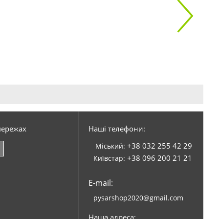
мережах
Наші телефони:
+38 032 255 42 29
Міський:
+38 096 200 21 21
Київстар:
E-mail:
pysarshop2020@gmail.com
Наша адреса: