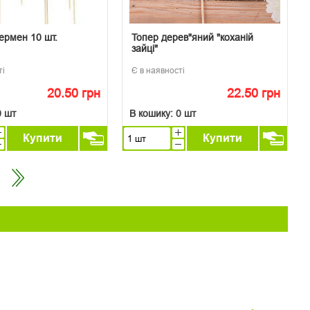
ермен 10 шт.
Топер дерев"яний "коханій
зайці"
ті
Є в наявності
20.50 грн
22.50 грн
0 шт
В кошику:
0 шт
Купити
Купити