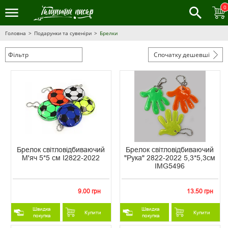
0
Головна
Подарунки та сувеніри
Брелки
Фільтр
Спочатку дешевші
Брелок світловідбиваючий
Брелок світловідбиваючий
М'яч 5*5 см I2822-2022
"Рука" 2822-2022 5,3*5,3см
IMG5496
9.00 грн
13.50 грн
Швидка
Швидка
Купити
Купити
покупка
покупка