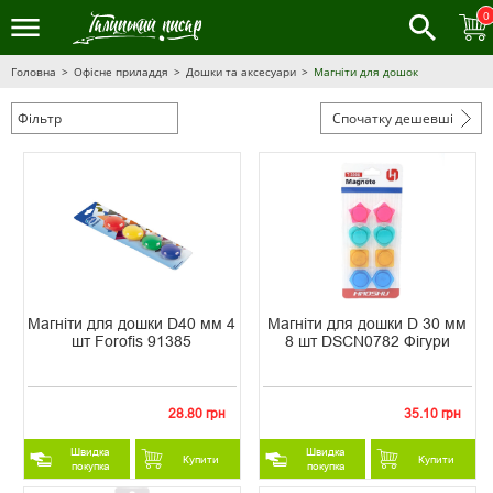
0
Головна
Офісне приладдя
Дошки та аксесуари
Магніти для дошок
Фільтр
Спочатку дешевші
Магніти для дошки D40 мм 4
Магніти для дошки D 30 мм
шт Forofis 91385
8 шт DSCN0782 Фігури
28.80 грн
35.10 грн
Швидка
Швидка
Купити
Купити
покупка
покупка