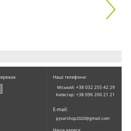
мережах
Наші телефони:
+38 032 255 42 29
Міський:
+38 096 200 21 21
Київстар:
E-mail:
pysarshop2020@gmail.com
Наша адреса: