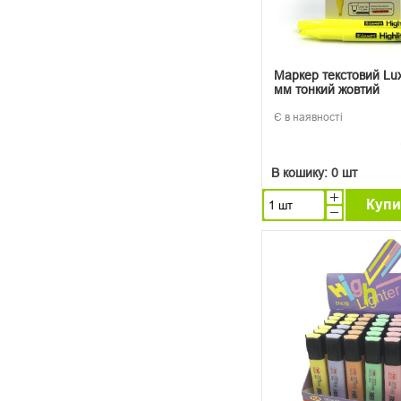
Маркер текстовий Lux
мм тонкий жовтий
Є в наявності
В кошику:
0 шт
Купи