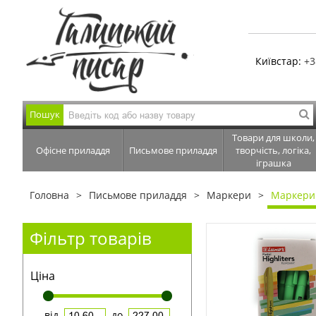
Київстар:
+3
Пошук
Товари для школи,
Офісне приладдя
Письмове приладдя
творчість, логіка,
іграшка
Головна
Письмове приладдя
Маркери
Маркери 
Фільтр товарів
Ціна
від
до