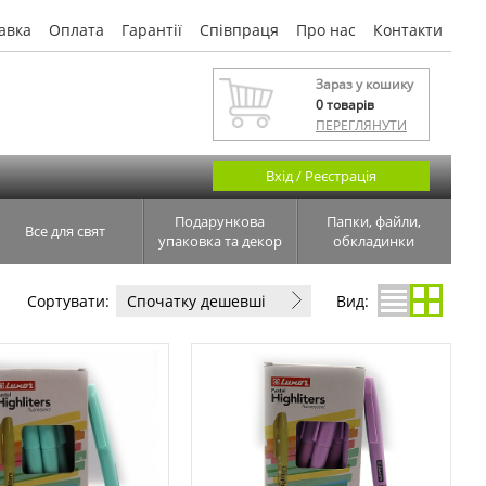
авка
Оплата
Гарантії
Співпраця
Про нас
Контакти
Зараз у кошику
0
товарів
ПЕРЕГЛЯНУТИ
Вхід / Реєстрація
Подарункова
Папки, файли,
Все для свят
упаковка та декор
обкладинки
Сортувати:
Спочатку дешевші
Вид: