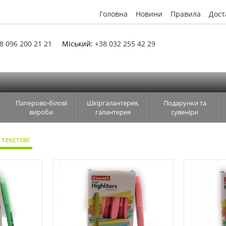
Головна
Новини
Правила
Дост
8 096 200 21 21
Міський:
+38 032 255 42 29
Паперово-білові
Шкіргалантерея,
Подарунки та
вироби
галантерея
сувеніри
текстові