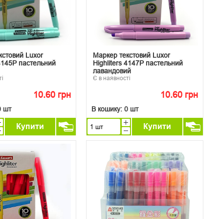
кстовий Luxor
Маркер текстовий Luxor
 4145P пастельний
Highliters 4147P пастельний
лавандовий
ті
Є в наявності
10.60 грн
10.60 грн
0 шт
В кошику:
0 шт
Купити
Купити