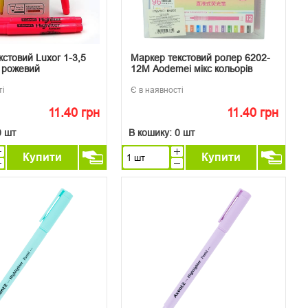
стовий Luxor 1-3,5
Маркер текстовий ролер 6202-
 рожевий
12М Aodemei мікс кольорів
ті
Є в наявності
11.40 грн
11.40 грн
0 шт
В кошику:
0 шт
Купити
Купити