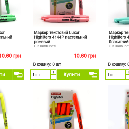
xor
Маркер текстовий Luxor
Маркер те
тельний
Highliters 4144P пастельний
Highliters
рожевий
блакитний
Є в наявності
Є в наявнос
10.60 грн
10.60 грн
В кошику:
0 шт
В кошику:
ти
Купити