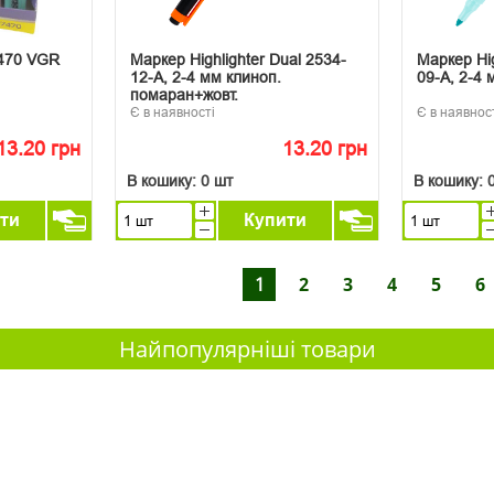
7470 VGR
Маркер Highlighter Dual 2534-
Маркер Hig
12-A, 2-4 мм клиноп.
09-A, 2-4 
помаран+жовт.
Є в наявності
Є в наявнос
13.20 грн
13.20 грн
В кошику:
0 шт
В кошику:
ти
Купити
1
2
3
4
5
6
Найпопулярніші товари