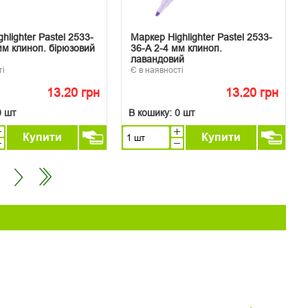
hlighter Pastel 2533-
Маркер Highlighter Pastel 2533-
мм клиноп. бірюзовий
36-A 2-4 мм клиноп.
лавандовий
ті
Є в наявності
13.20 грн
13.20 грн
0 шт
В кошику:
0 шт
Купити
Купити