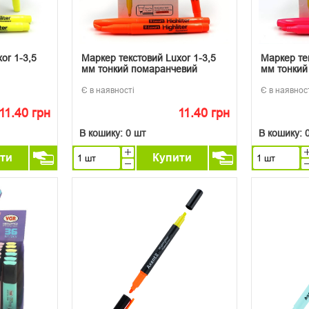
or 1-3,5
Маркер текстовий Luxor 1-3,5
Маркер тек
мм тонкий помаранчевий
мм тонкий
Є в наявності
Є в наявнос
11.40 грн
11.40 грн
В кошику:
0 шт
В кошику:
ти
Купити