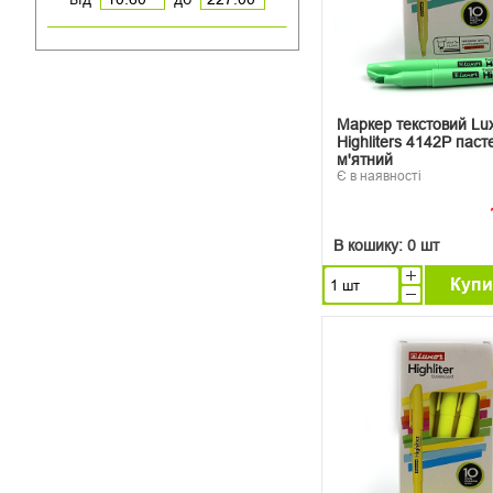
Маркер текстовий Lu
Highliters 4142P пас
м'ятний
Є в наявності
В кошику:
0 шт
Купи