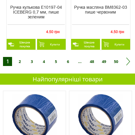
Ручка кулькова Е10197-04
Ручка масляна ВМ8362-03
ICEBERG 0,7 мм, пише
пише червоним
зеленим
4.50 грн
4.50 грн
Швидка
Швидка
Купити
Купити
покупка
покупка
1
2
3
4
5
6
...
48
49
50
Найпопулярніші товари