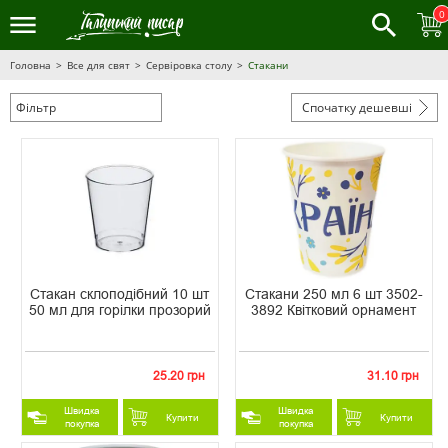
0
Головна
Все для свят
Сервіровка столу
Стакани
Фільтр
Спочатку дешевші
Стакан склоподібний 10 шт
Стакани 250 мл 6 шт 3502-
50 мл для горілки прозорий
3892 Квітковий орнамент
25.20 грн
31.10 грн
Швидка
Швидка
Купити
Купити
покупка
покупка