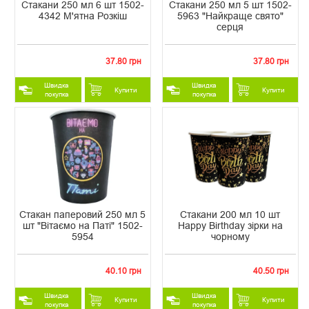
Стакани 250 мл 6 шт 1502-
Стакани 250 мл 5 шт 1502-
4342 М'ятна Розкіш
5963 "Найкраще свято"
серця
37.80 грн
37.80 грн
Швидка
Швидка
Купити
Купити
покупка
покупка
Стакан паперовий 250 мл 5
Стакани 200 мл 10 шт
шт "Вітаємо на Паті" 1502-
Happy Birthday зірки на
5954
чорному
40.10 грн
40.50 грн
Швидка
Швидка
Купити
Купити
покупка
покупка