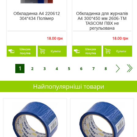
Обкладинка А4 220612
Обкладинка для журналів
304*434 Полімер
А4 300*450 мм 2606-TM
TASCOM ПВХ не
регульована
18.00 грн
18.00 грн
Швидка
Швидка
Купити
Купити
покупка
покупка
1
2
3
4
5
6
7
8
Найпопулярніші товари