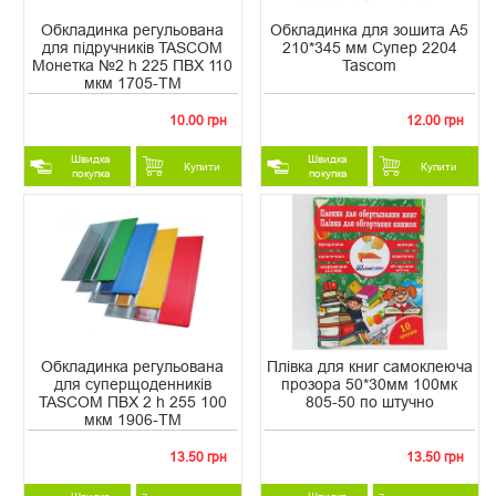
Обкладинка регульована
Обкладинка для зошита А5
для підручників TASCOM
210*345 мм Супер 2204
Монетка №2 h 225 ПВХ 110
Tascom
мкм 1705-ТМ
10.00 грн
12.00 грн
Швидка
Швидка
Купити
Купити
покупка
покупка
Обкладинка регульована
Плівка для книг самоклеюча
для суперщоденників
прозора 50*30мм 100мк
TASCOM ПВХ 2 h 255 100
805-50 по штучно
мкм 1906-ТМ
13.50 грн
13.50 грн