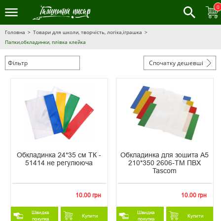
0
Головна
Товари для школи, творчість, логіка,іграшка
Папки,обкладинки, плівка клейка
Фільтр
Спочатку дешевші
Обкладинка 24*35 см ТК -
Обкладинка для зошита А5
51414 не регулююча
210*350 2606-ТМ ПВХ
Tascom
10.00 грн
10.00 грн
Швидка
Швидка
Купити
Купити
покупка
покупка