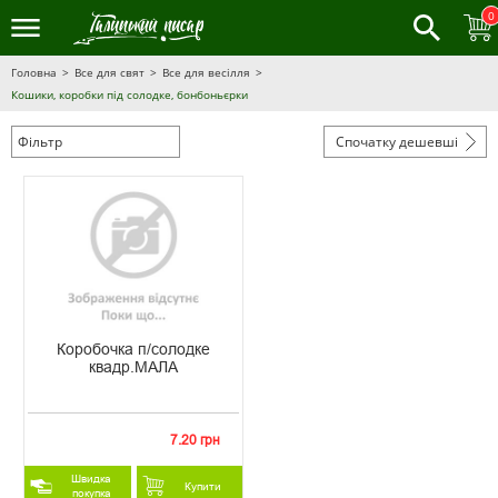
0
Головна
Все для свят
Все для весілля
Кошики, коробки під солодке, бонбоньєрки
Фільтр
Спочатку дешевші
Коробочка п/солодке
квадр.МАЛА
7.20 грн
Швидка
Купити
покупка