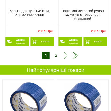
Калька для туші 64*10 м,
Папір міліметровий рулон
52г/м2 ВМ272005
64 см 10 м ВМ270221
блакитний
206.10 грн
206.10 грн
Швидка
Швидка
Купити
Купити
покупка
покупка
1
2
Найпопулярніші товари