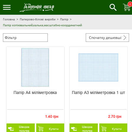
0
Головна
Паперово-білові вироби
Папір
Папір копіювальний,калька,масштабно-координатний
Фільтр
Спочатку дешевші
Папір А4 міліметровка
Папір А3 міліметровка 1 шт
1.40 грн
2.70 грн
Швидка
Швидка
Купити
Купити
покупка
покупка