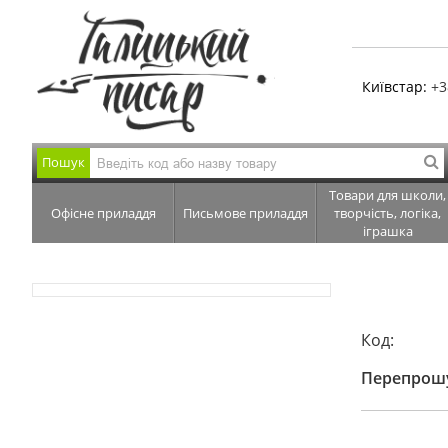
Київстар:
+3
Пошук
Товари для школи,
Офісне приладдя
Письмове приладдя
творчість, логіка,
іграшка
Код:
Перепрошу