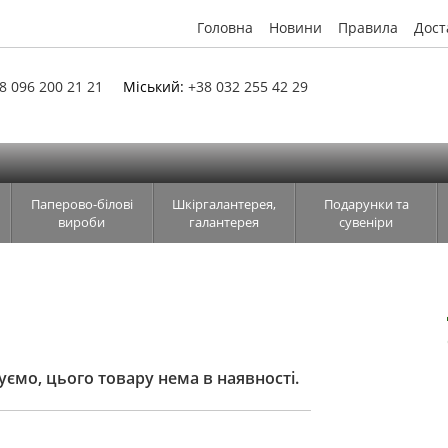
Головна
Новини
Правила
Дост
8 096 200 21 21
Міський:
+38 032 255 42 29
Паперово-білові
Шкіргалантерея,
Подарунки та
вироби
галантерея
сувеніри
ємо, цього товару нема в наявності.