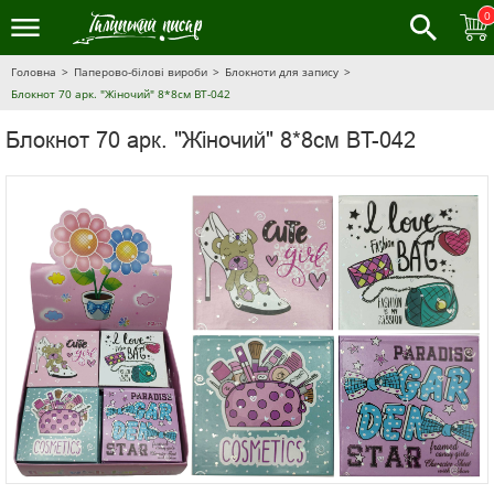
0
Головна
Паперово-білові вироби
Блокноти для запису
Блокнот 70 арк. "Жіночий" 8*8см BT-042
Блокнот 70 арк. "Жіночий" 8*8см BT-042