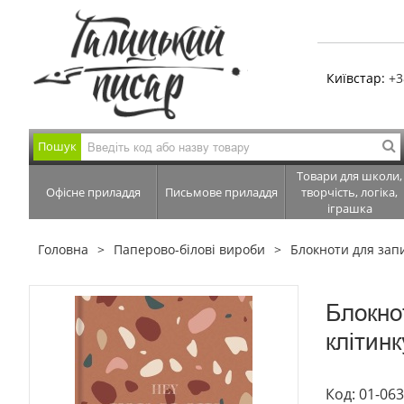
Київстар:
+3
Пошук
Товари для школи,
Офісне приладдя
Письмове приладдя
творчість, логіка,
іграшка
Головна
Паперово-білові вироби
Блокноти для зап
Блокно
клітинк
Код: 01-06