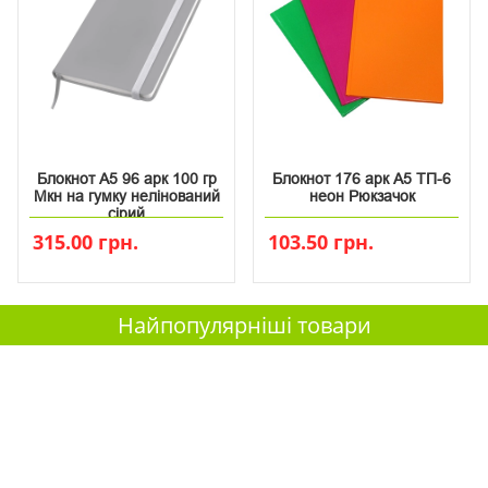
Блокнот А5 96 арк 100 гр
Блокнот 176 арк А5 ТП-6
Мкн на гумку нелінований
неон Рюкзачок
сірий
315.00 грн.
103.50 грн.
Найпопулярніші товари