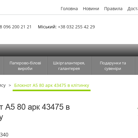
Головна
Новини
Правила
Дост
8 096 200 21 21
Міський:
+38 032 255 42 29
Паперово-білові
Шкіргалантерея,
Подарунки та
вироби
галантерея
сувеніри
ису
Блокнот А5 80 арк 43475 в клітинку
т А5 80 арк 43475 в
у
3340