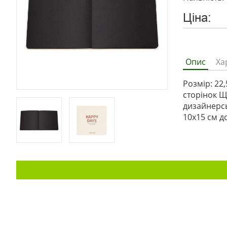
Ціна:
Опис
Ха
Розмір: 22
сторінок Щ
дизайнерсь
10x15 см д