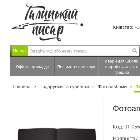
Київстар:
+3
Пошук
Товари для школи,
Офісне приладдя
Письмове приладдя
творчість, логіка,
іграшка
Головна
Подарунки та сувеніри
Фотоальбоми
Ф
Фотоал
Код: 01-05
Наявність: 