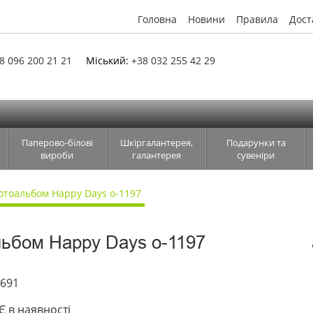
Головна
Новини
Правила
Дост
8 096 200 21 21
Міський:
+38 032 255 42 29
Паперово-білові
Шкіргалантерея,
Подарунки та
вироби
галантерея
сувеніри
отоальбом Happy Days o-1197
ьбом Happy Days o-1197
6691
Є в наявності