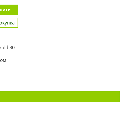
пити
окупка
Gold 30
ром