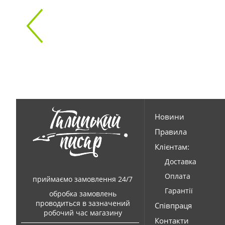
Новини
Правила
Клієнтам:
Доставка
Оплата
приймаємо замовлення 24/7
Гарантії
обробка замовлень
проводиться в зазначений
Співпраця
робочий час магазину
Контакти