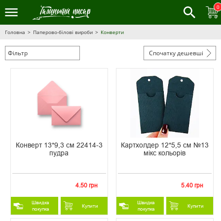
0
Головна
Паперово-білові вироби
Конверти
Фільтр
Спочатку дешевші
Конверт 13*9,3 см 22414-3
Картхолдер 12*5,5 см №13
пудра
мікс кольорів
4.50 грн
5.40 грн
Швидка
Швидка
Купити
Купити
покупка
покупка