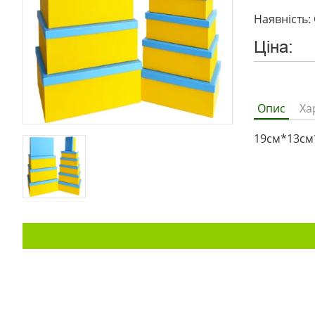
Наявність: 
Ціна:
Опис
Ха
19см*13см