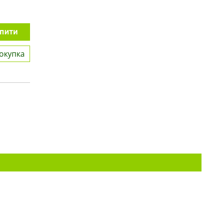
пити
окупка