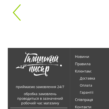
Новини
Правила
Клієнтам:
Доставка
Оплата
приймаємо замовлення 24/7
Гарантії
обробка замовлень
проводиться в зазначений
Співпраця
робочий час магазину
Контакти