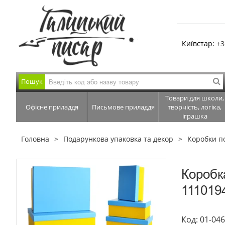
Київстар:
+3
Пошук
Товари для школи,
Офісне приладдя
Письмове приладдя
творчість, логіка,
іграшка
Головна
Подарункова упаковка та декор
Коробки п
Коробк
111019
Код: 01-04