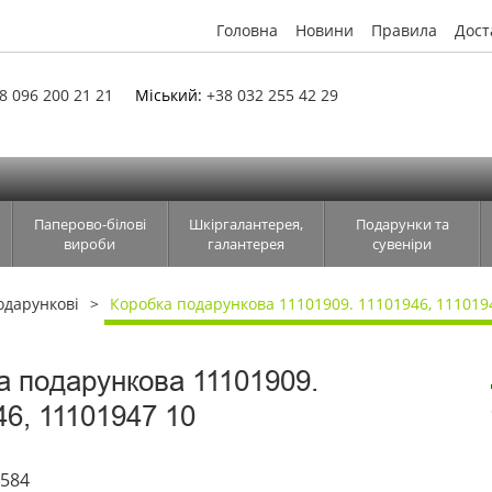
Головна
Новини
Правила
Дост
8 096 200 21 21
Міський:
+38 032 255 42 29
Паперово-білові
Шкіргалантерея,
Подарунки та
вироби
галантерея
сувеніри
одарункові
Коробка подарункова 11101909. 11101946, 111019
а подарункова 11101909.
46, 11101947 10
6584