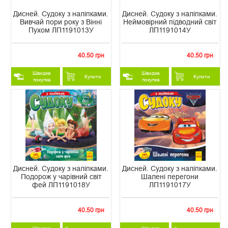
Дисней. Судоку з наліпками.
Дисней. Судоку з наліпками.
Вивчай пори року з Вінні
Неймовірний підводний світ
Пухом ЛП1191013У
ЛП1191014У
40.50 грн
40.50 грн
Швидка
Швидка
Купити
Купити
покупка
покупка
Дисней. Судоку з наліпками.
Дисней. Судоку з наліпками.
Подорож у чарівний світ
Шалені перегони
фей ЛП1191018У
ЛП1191017У
40.50 грн
40.50 грн