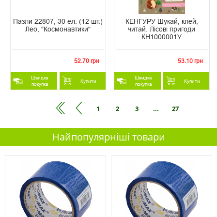
Пазли 22807, 30 ел. (12 шт.)
КЕНГУРУ Шукай, клей,
Лео, "Космонавтики"
читай. Лісові пригоди
КН1000001У
52.70 грн
53.10 грн
Швидка
Швидка
Купити
Купити
покупка
покупка
1
2
3
...
27
Найпопулярніші товари