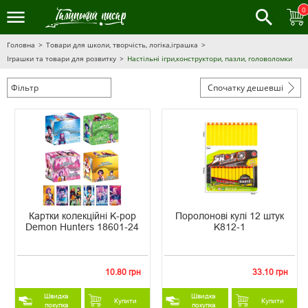
0
Головна
Товари для школи, творчість, логіка,іграшка
Іграшки та товари для розвитку
Настільні ігри,конструктори, пазли, головоломки
Фільтр
Спочатку дешевші
Картки колекційні K-pop
Поролонові кулі 12 штук
Demon Hunters 18601-24
K812-1
10.80 грн
33.10 грн
Швидка
Швидка
Купити
Купити
покупка
покупка