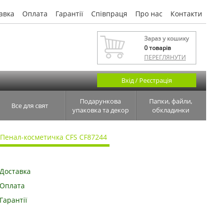
авка
Оплата
Гарантії
Співпраця
Про нас
Контакти
Зараз у кошику
0
товарів
ПЕРЕГЛЯНУТИ
Вхід / Реєстрація
Подарункова
Папки, файли,
Все для свят
упаковка та декор
обкладинки
Пенал-косметичка CFS CF87244
Доставка
Оплата
Гарантії