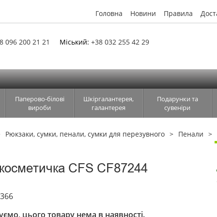
Головна
Новини
Правила
Дост
8 096 200 21 21
Міський:
+38 032 255 42 29
Паперово-білові
Шкіргалантерея,
Подарунки та
вироби
галантерея
сувеніри
Рюкзаки, сумки, пенали, сумки для перезувного
Пенали
косметичка CFS CF87244
3366
ємо, цього товару нема в наявності.