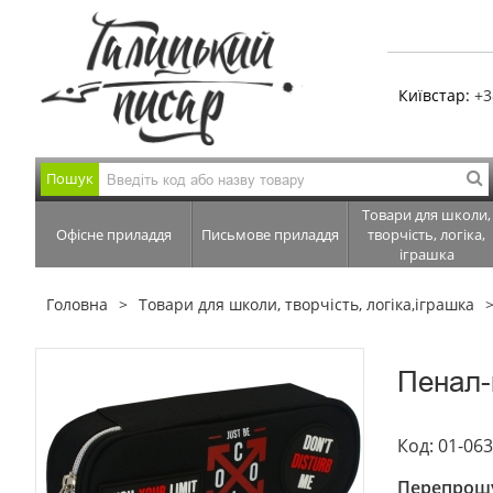
Київстар:
+3
Пошук
Товари для школи,
Офісне приладдя
Письмове приладдя
творчість, логіка,
іграшка
Головна
Товари для школи, творчість, логіка,іграшка
Пенал-
Код: 01-06
Перепрошу