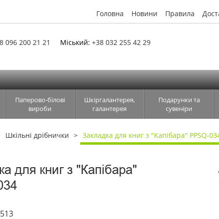
Головна
Новини
Правила
Дост
8 096 200 21 21
Міський:
+38 032 255 42 29
Паперово-білові
Шкіргалантерея,
Подарунки та
вироби
галантерея
сувеніри
Шкільні дрібнички
Закладка для книг з "Капібара" PPSQ-03
а для книг з "Капібара"
034
3513