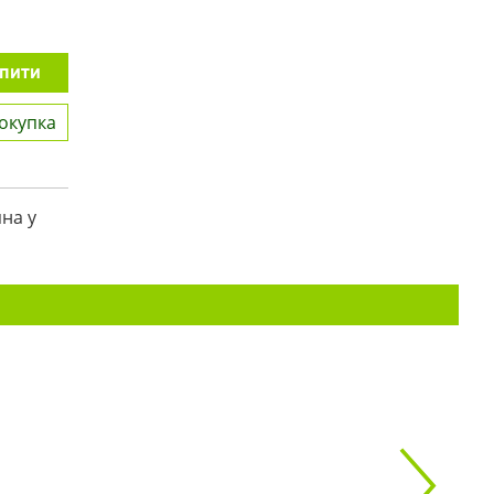
пити
окупка
на у