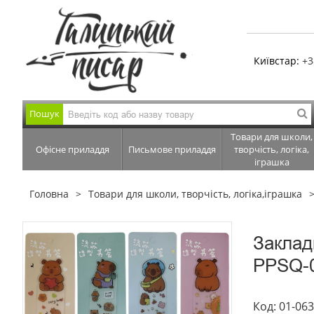
Київстар:
+3
Пошук
Товари для школи,
Офісне приладдя
Письмове приладдя
творчість, логіка,
іграшка
Головна
Товари для школи, творчість, логіка,іграшка
Закладк
PPSQ-
Код: 01-06