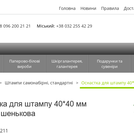
Головна
Новини
Правила
Дост
8 096 200 21 21
Міський:
+38 032 255 42 29
Паперово-білові
Шкіргалантерея,
Подарунки та
вироби
галантерея
сувеніри
Штампи самонабірні, стандартні
Оснастка для штампу 40
ка для штампу 40*40 мм
ишенькова
8211