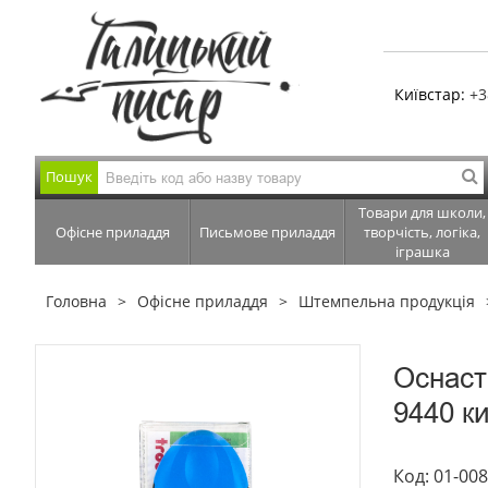
Київстар:
+3
Пошук
Товари для школи,
Офісне приладдя
Письмове приладдя
творчість, логіка,
іграшка
Головна
Офісне приладдя
Штемпельна продукція
Оснаст
9440 к
Код: 01-00