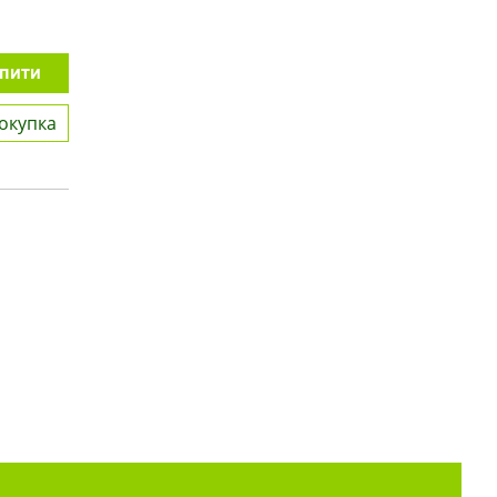
пити
окупка