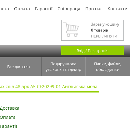
авка
Оплата
Гарантії
Співпраця
Про нас
Контакти
Зараз у кошику
0
товарів
ПЕРЕГЛЯНУТИ
Вхід / Реєстрація
Подарункова
Папки, файли,
Все для свят
упаковка та декор
обкладинки
х слів 48 арк А5 CF20299-01 Англійська мова
Доставка
Оплата
Гарантії