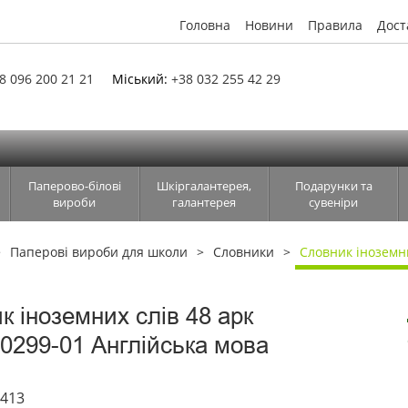
Головна
Новини
Правила
Дост
8 096 200 21 21
Міський:
+38 032 255 42 29
Паперово-білові
Шкіргалантерея,
Подарунки та
вироби
галантерея
сувеніри
Паперові вироби для школи
Словники
Словник іноземни
к іноземних слів 48 арк
0299-01 Англійська мова
7413