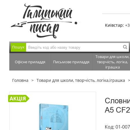
Київстар:
+3
Пошук
Товари для школи,
Офісне приладдя
Письмове приладдя
творчість, логіка,
іграшка
Головна
Товари для школи, творчість, логіка,іграшка
Словни
А5 CF2
Код: 01-00