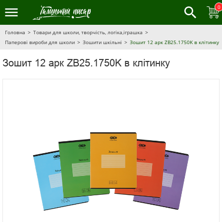
0
Головна
Товари для школи, творчість, логіка,іграшка
Паперові вироби для школи
Зошити шкільні
Зошит 12 арк ZB25.1750K в клітинку
Зошит 12 арк ZB25.1750K в клітинку