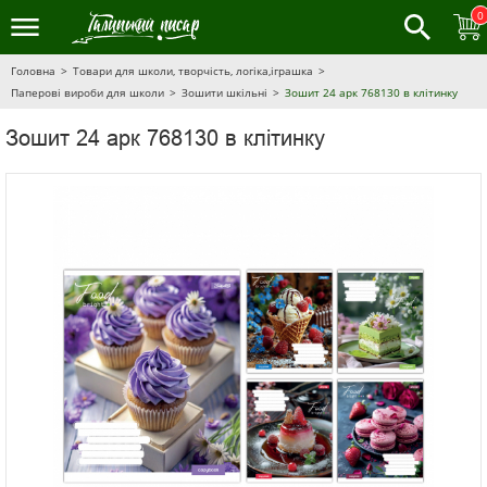
0
Головна
Товари для школи, творчість, логіка,іграшка
Паперові вироби для школи
Зошити шкільні
Зошит 24 арк 768130 в клітинку
Зошит 24 арк 768130 в клітинку