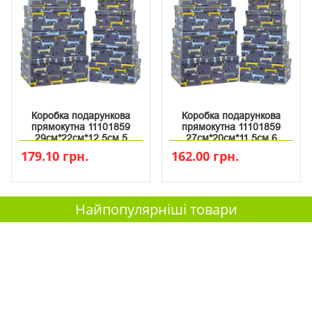
Коробка подарункова
Коробка подарункова
прямокутна 11101859
прямокутна 11101859
29см*22см*12.5см 5
27см*20см*11.5см 6
179.10 грн.
162.00 грн.
Найпопулярніші товари