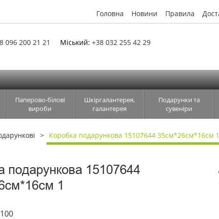
Головна
Новини
Правила
Дост
8 096 200 21 21
Міський:
+38 032 255 42 29
Паперово-білові
Шкіргалантерея,
Подарунки та
вироби
галантерея
сувеніри
одарункові
Коробка подарункова 15107644 35см*26см*16см 
а подарункова 15107644
6см*16см 1
2100