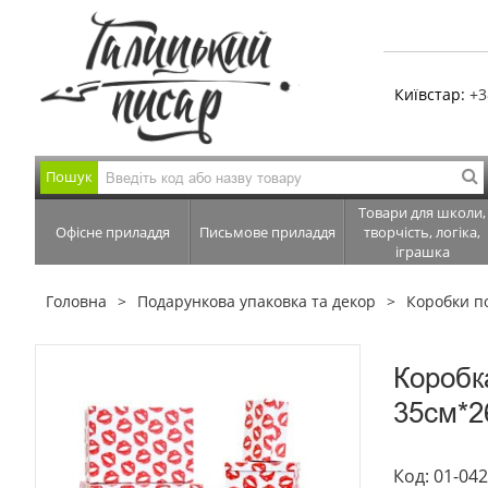
Київстар:
+3
Пошук
Товари для школи,
Офісне приладдя
Письмове приладдя
творчість, логіка,
іграшка
Головна
Подарункова упаковка та декор
Коробки п
Коробк
35см*2
Код: 01-04