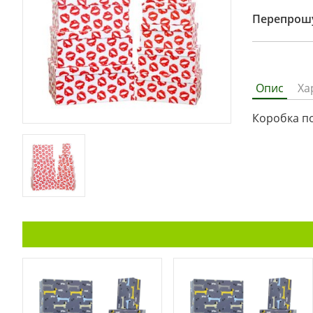
Перепрошу
Опис
Ха
Коробка п