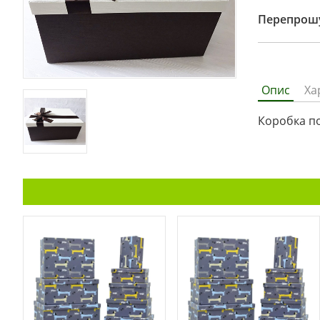
Перепрошу
Опис
Ха
Коробка по