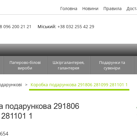
Головна
Новини
Правила
Дост
8 096 200 21 21
Міський:
+38 032 255 42 29
Паперово-білові
Шкіргалантерея,
Подарунки та
вироби
галантерея
сувеніри
одарункові
Коробка подарункова 291806 281099 281101 1
а подарункова 291806
 281101 1
1654