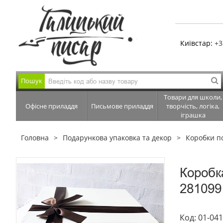
Київстар:
+3
Пошук
Товари для школи,
Офісне приладдя
Письмове приладдя
творчість, логіка,
іграшка
Головна
Подарункова упаковка та декор
Коробки п
Коробк
281099
Код: 01-04