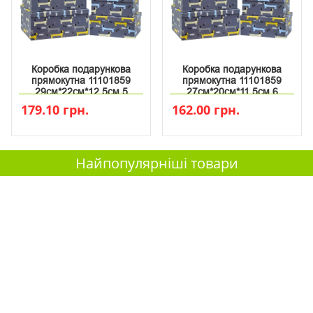
Коробка подарункова
Коробка подарункова
прямокутна 11101859
прямокутна 11101859
29см*22см*12.5см 5
27см*20см*11.5см 6
179.10 грн.
162.00 грн.
Найпопулярніші товари