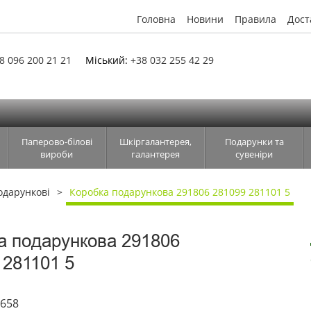
Головна
Новини
Правила
Дост
8 096 200 21 21
Міський:
+38 032 255 42 29
Паперово-білові
Шкіргалантерея,
Подарунки та
вироби
галантерея
сувеніри
одарункові
Коробка подарункова 291806 281099 281101 5
а подарункова 291806
 281101 5
1658