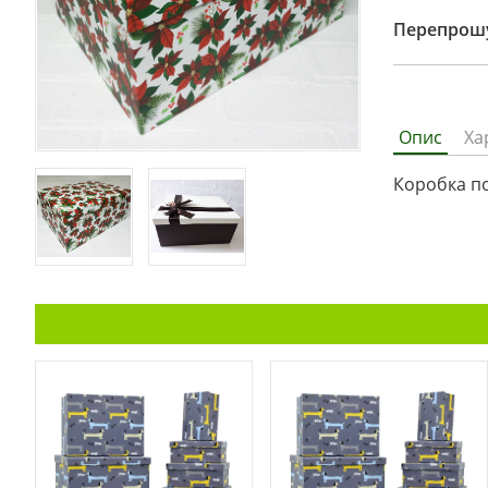
Перепрошу
Опис
Ха
Коробка по