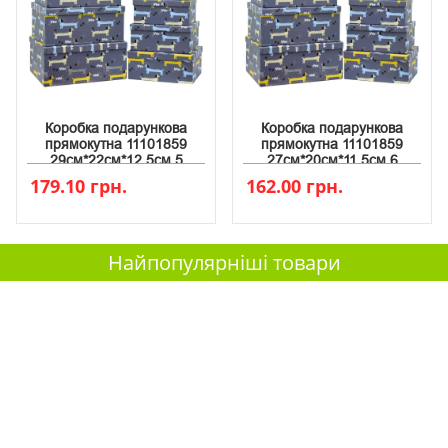
Коробка подарункова
Коробка подарункова
прямокутна 11101859
прямокутна 11101859
29см*22см*12.5см 5
27см*20см*11.5см 6
179.10 грн.
162.00 грн.
Найпопулярніші товари