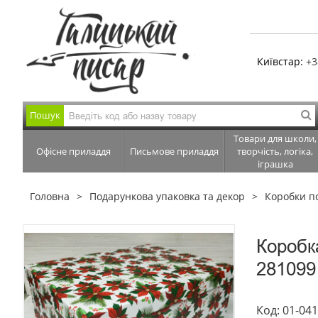
Київстар:
+3
Пошук
Товари для школи,
Офісне приладдя
Письмове приладдя
творчість, логіка,
іграшка
Головна
Подарункова упаковка та декор
Коробки п
Коробк
281099
Код: 01-04