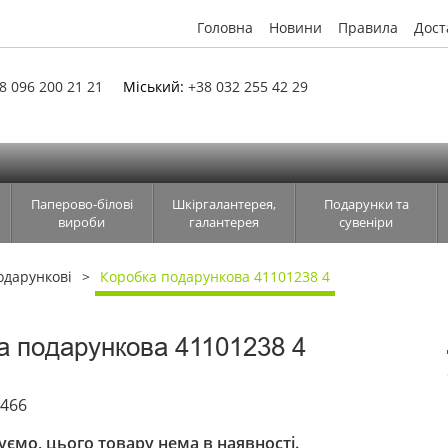
Головна
Новини
Правила
Дост
8 096 200 21 21
Міський:
+38 032 255 42 29
Паперово-білові
Шкіргалантерея,
Подарунки та
вироби
галантерея
сувеніри
одарункові
Коробка подарункова 41101238 4
а подарункова 41101238 4
6466
ємо, цього товару нема в наявності.