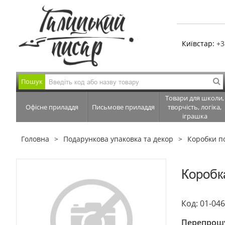
Київстар:
+3
Пошук
Товари для школи,
Офісне приладдя
Письмове приладдя
творчість, логіка,
іграшка
Головна
Подарункова упаковка та декор
Коробки п
Коробк
Код: 01-04
Перепрошу