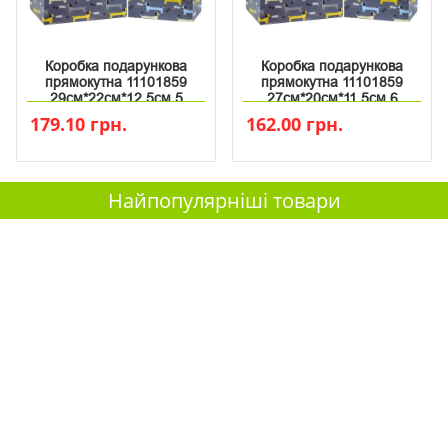
Коробка подарункова
Коробка подарункова
прямокутна 11101859
прямокутна 11101859
29см*22см*12.5см 5
27см*20см*11.5см 6
179.10 грн.
162.00 грн.
Найпопулярніші товари