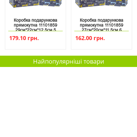
Коробка подарункова
Коробка подарункова
прямокутна 11101859
прямокутна 11101859
29см*22см*12.5см 5
27см*20см*11.5см 6
179.10 грн.
162.00 грн.
Найпопулярніші товари