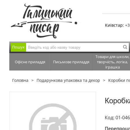
Київстар:
+3
Пошук
Товари для школи,
Офісне приладдя
Письмове приладдя
творчість, логіка,
іграшка
Головна
Подарункова упаковка та декор
Коробки п
Коробк
Код: 01-04
Перепрошу