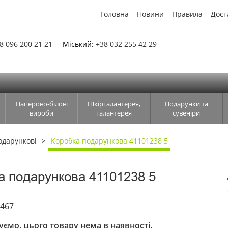
Головна
Новини
Правила
Дост
8 096 200 21 21
Міський:
+38 032 255 42 29
Паперово-білові
Шкіргалантерея,
Подарунки та
вироби
галантерея
сувеніри
одарункові
Коробка подарункова 41101238 5
а подарункова 41101238 5
6467
ємо, цього товару нема в наявності.