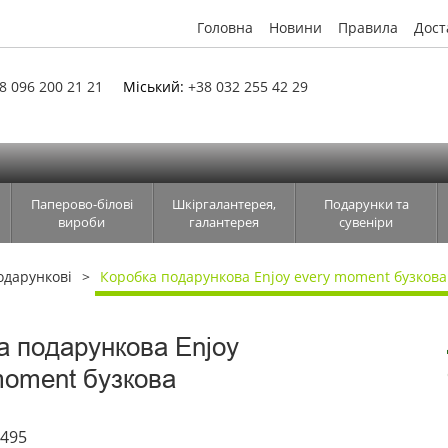
Головна
Новини
Правила
Дост
8 096 200 21 21
Міський:
+38 032 255 42 29
Паперово-білові
Шкіргалантерея,
Подарунки та
вироби
галантерея
сувеніри
одарункові
Коробка подарункова Enjoy every moment бузкова
а подарункова Enjoy
moment бузкова
5495