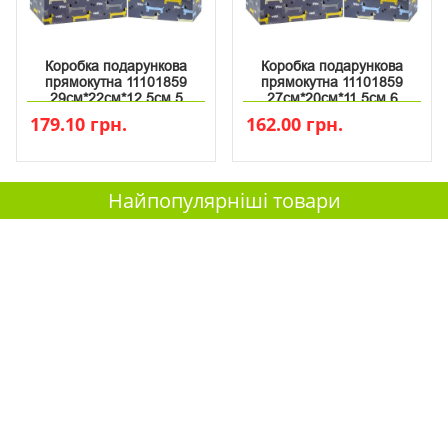
Коробка подарункова
Коробка подарункова
прямокутна 11101859
прямокутна 11101859
29см*22см*12.5см 5
27см*20см*11.5см 6
179.10 грн.
162.00 грн.
Найпопулярніші товари