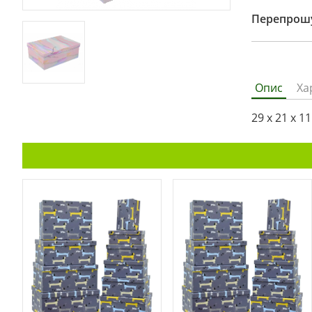
Перепрошу
Опис
Ха
29 х 21 х 1