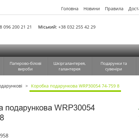
Головна
Новини
Правила
Дост
8 096 200 21 21
Міський:
+38 032 255 42 29
Паперово-білові
Шкіргалантерея,
Подарунки та
вироби
галантерея
сувеніри
одарункові
Коробка подарункова WRP30054 74-759 8
а подарункова WRP30054
 8
4958