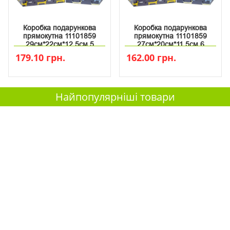
Коробка подарункова
Коробка подарункова
прямокутна 11101859
прямокутна 11101859
29см*22см*12.5см 5
27см*20см*11.5см 6
179.10 грн.
162.00 грн.
Найпопулярніші товари