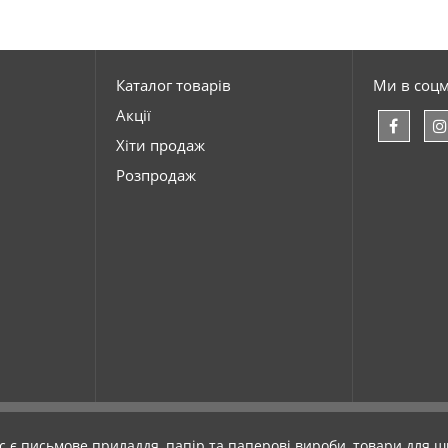
Каталог товарів
Ми в соц
Акції
Хіти продаж
Розпродаж
с є письмове приладдя, папір та паперові вироби, товари для шк