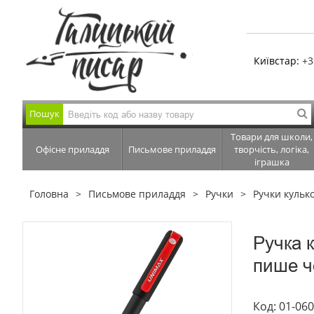
Київстар:
+3
Пошук
Товари для школи,
Офісне приладдя
Письмове приладдя
творчість, логіка,
іграшка
Головна
Письмове приладдя
Ручки
Ручки кулько
Ручка 
пише ч
Код: 01-06