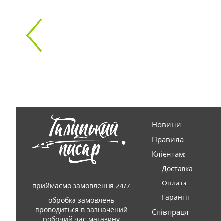
Новини
Правила
Клієнтам:
Доставка
Оплата
приймаємо замовлення 24/7
Гарантії
обробка замовлень
проводиться в зазначений
Співпраця
робочий час магазину