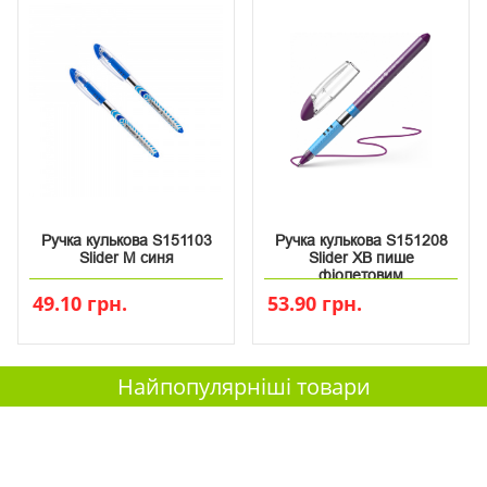
Ручка кулькова S151103
Ручка кулькова S151208
Slider M синя
Slider XB пише
фіолетовим
49.10 грн.
53.90 грн.
Найпопулярніші товари