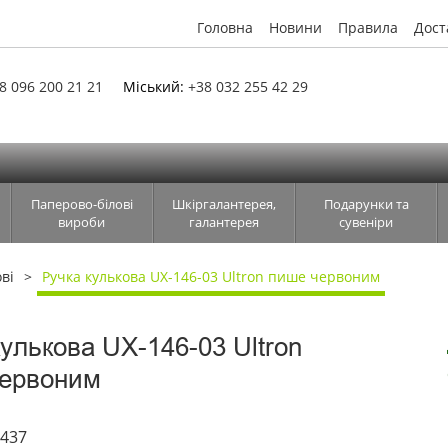
Головна
Новини
Правила
Дост
8 096 200 21 21
Міський:
+38 032 255 42 29
Паперово-білові
Шкіргалантерея,
Подарунки та
вироби
галантерея
сувеніри
ві
Ручка кулькова UX-146-03 Ultron пише червоним
кулькова UX-146-03 Ultron
ервоним
0437