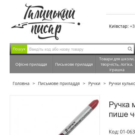
Київстар:
+3
Пошук
Товари для школи,
Офісне приладдя
Письмове приладдя
творчість, логіка,
іграшка
Головна
Письмове приладдя
Ручки
Ручки кулько
Ручка 
пише ч
Код: 01-06