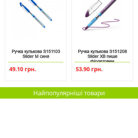
Ручка кулькова S151103
Ручка кулькова S151208
Slider M синя
Slider XB пише
фіолетовим
49.10 грн.
53.90 грн.
Найпопулярніші товари