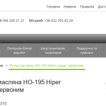
Головна
Новини
Правила
Дост
8 096 200 21 21
Міський:
+38 032 255 42 29
Паперово-білові
Шкіргалантерея,
Подарунки та
вироби
галантерея
сувеніри
ві
Ручка масляна HO-195 Hiper пише червоним
масляна HO-195 Hiper
ервоним
3310